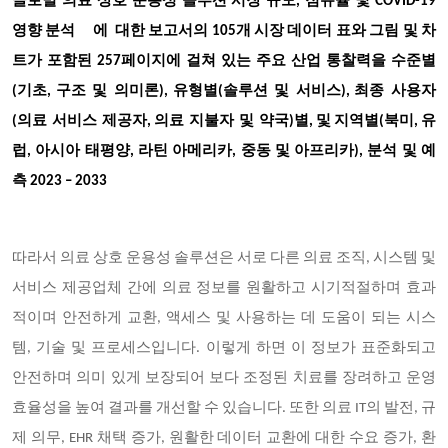
글로벌
의료 상호 운용성 솔루션 시장
규모
, 점유율 및 COVID-19
영향 분석
에
대한 보고서의 105개 시장 데이터 표와 그림 및 차
별
트가 포함된
257
페이지에 걸쳐 있는 주요 산업 통찰력을 수준
기초
구조
및
의미론
유형별
솔루션
및
서비스
최종
사용자
(
,
),
(
),
의료
서비스
제공자
의료
지불자
및
약국
별
(
,
)
,
및 지역별
(북미, 유
럽, 아시아 태평양, 라틴 아메리카, 중동 및 아프리카), 분석 및 예
측 2023 – 2033
따라서 의료 상호 운용성 솔루션은 서로 다른 의료 조직, 시스템 및
서비스 제공업체 간에 의료 정보를 원활하고 시기적절하며 효과
적이며 안전하게 교환, 액세스 및 사용하는 데 도움이 되는 시스
템, 기술 및 프로세스입니다. 이렇게 하면 이 정보가 표준화되고
안전하며 의미 있게 보장되어 보다 조정된 치료를 장려하고 운영
효율성을 높여 결과를 개선할 수 있습니다. 또한 의료 IT의 발전, 규
제 의무, EHR 채택 증가, 원활한 데이터 교환에 대한 수요 증가, 환