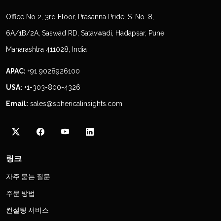
Office No 2, 3rd Floor, Prasanna Pride, S. No. 8,
6A/1B/2A, Saswad RD, Satavwadi, Hadapsar, Pune,
Maharashtra 411028, India
APAC:
+91 9028926100
USA:
+1-303-800-4326
Email:
sales@sphericalinsights.com
링크
자주 묻는 질문
주문 방법
컨설팅 서비스