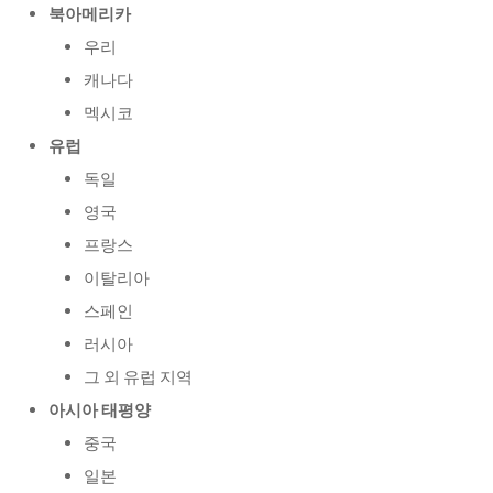
북아메리카
우리
캐나다
멕시코
유럽
독일
영국
프랑스
이탈리아
스페인
러시아
그 외 유럽 지역
아시아 태평양
중국
일본