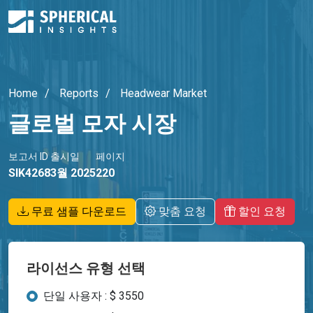
Home
Reports
Headwear Market
글로벌 모자 시장
보고서 ID
출시일
페이지
SIK4268
3월 2025
220
무료 샘플 다운로드
맞춤 요청
할인 요청
라이선스 유형 선택
단일 사용자 : $ 3550