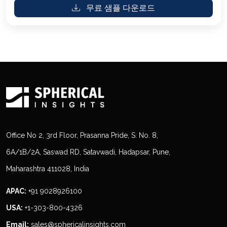
무료 샘플 다운로드
Office No 2, 3rd Floor, Prasanna Pride, S. No. 8,
6A/1B/2A, Saswad RD, Satavwadi, Hadapsar, Pune,
Maharashtra 411028, India
APAC:
+91 9028926100
USA:
+1-303-800-4326
Email:
sales@sphericalinsights.com