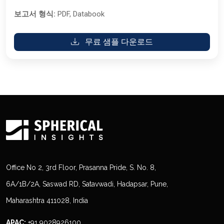
보고서 형식:
PDF, Databook
무료 샘플 다운로드
Office No 2, 3rd Floor, Prasanna Pride, S. No. 8,
6A/1B/2A, Saswad RD, Satavwadi, Hadapsar, Pune,
Maharashtra 411028, India
APAC:
+91 9028926100