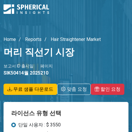
Home
Reports
Hair Straightener Market
머리 직선기 시장
보고서 ID
출시일
페이지
SIK5041
4월 2025
210
무료 샘플 다운로드
맞춤 요청
할인 요청
라이선스 유형 선택
단일 사용자 : $ 3550