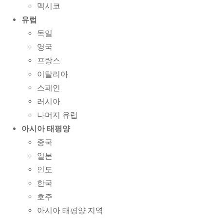
멕시코
유럽
독일
영국
프랑스
이탈리아
스페인
러시아
나머지 유럽
아시아 태평양
중국
일본
인도
한국
호주
아시아 태평양 지역