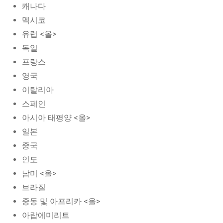
캐나다
멕시코
유럽 <올>
독일
프랑스
영국
이탈리아
스페인
아시아 태평양 <올>
일본
중국
인도
남미 <올>
브라질
중동 및 아프리카 <올>
아랍에미리트