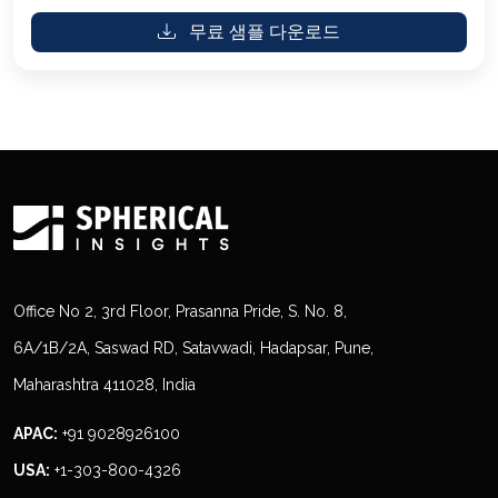
무료 샘플 다운로드
Office No 2, 3rd Floor, Prasanna Pride, S. No. 8,
6A/1B/2A, Saswad RD, Satavwadi, Hadapsar, Pune,
Maharashtra 411028, India
APAC:
+91 9028926100
USA:
+1-303-800-4326