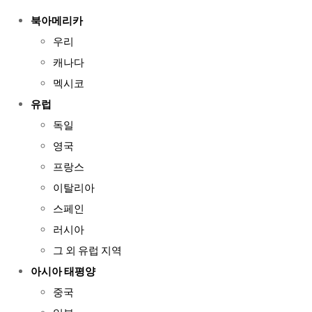
북아메리카
우리
캐나다
멕시코
유럽
독일
영국
프랑스
이탈리아
스페인
러시아
그 외 유럽 지역
아시아 태평양
중국