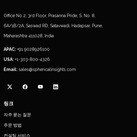
Office No 2, 3rd Floor, Prasanna Pride, S. No. 8,
6A/1B/2A, Saswad RD, Satavwadi, Hadapsar, Pune,
Maharashtra 411028, India
APAC:
+91 9028926100
USA:
+1-303-800-4326
Email:
sales@sphericalinsights.com
링크
자주 묻는 질문
주문 방법
컨설팅 서비스