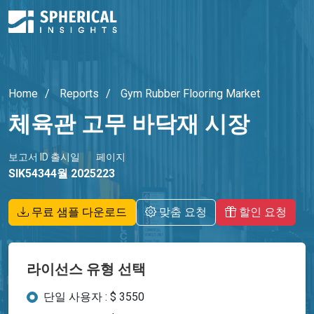
Home
Reports
Gym Rubber Flooring Market
체육관 고무 바닥재 시장
보고서 ID
출시일
페이지
SIK5434
4월 2025
223
무료 샘플 다운로드
맞춤 요청
할인 요청
라이선스 유형 선택
단일 사용자 : $ 3550