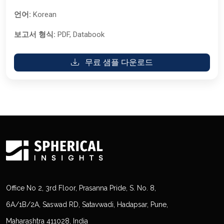
언어:
Korean
보고서 형식:
PDF, Databook
무료 샘플 다운로드
Office No 2, 3rd Floor, Prasanna Pride, S. No. 8,
6A/1B/2A, Saswad RD, Satavwadi, Hadapsar, Pune,
Maharashtra 411028, India