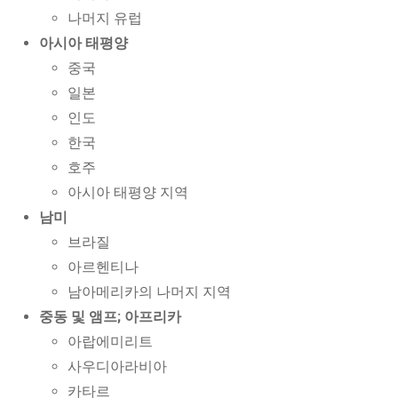
나머지 유럽
아시아 태평양
중국
일본
인도
한국
호주
아시아 태평양 지역
남미
브라질
아르헨티나
남아메리카의 나머지 지역
중동 및 앰프; 아프리카
아랍에미리트
사우디아라비아
카타르