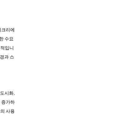
 레크리에
한 수요
수적입니
풍경과 스
 도시화,
가 증가하
자의 사용