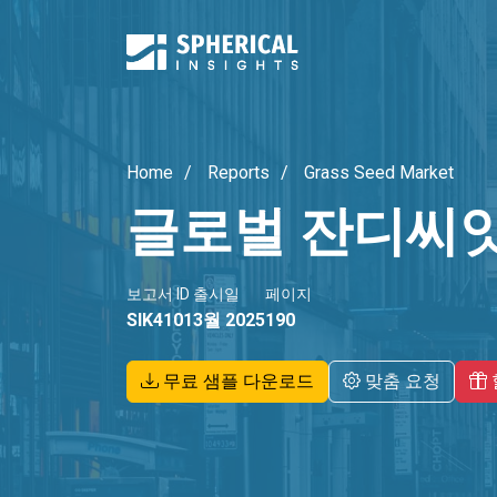
Home
Reports
Grass Seed Market
글로벌 잔디씨앗
보고서 ID
출시일
페이지
SIK4101
3월 2025
190
무료 샘플 다운로드
맞춤 요청