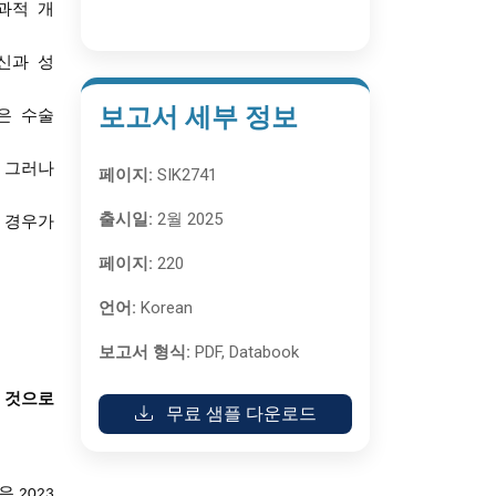
과적
개
신과
성
보고서 세부 정보
은
수술
그러나
.
페이지:
SIK2741
출시일:
2월 2025
경우가
페이지:
220
언어:
Korean
보고서 형식:
PDF, Databook
것으로
무료 샘플 다운로드
 2023