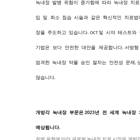
녹내장
발병
위험이
증가함에
따라
녹내장
치료
입
및
최소
침습
시술과
같은
혁신적인
치료법
장을
주도하고
있습니다
및
시야
테스트와
. OCT
기법은
보다
안전한
대안을
제공합니다
서방형
.
엄격한
녹내장
약물
승인
절차는
안전성
문제
,
많습니다
.
개방각
녹내장
부문은
년
전
세계
녹내장
2023
예상됩니다
.
질병 유형에 따라 글로벌 녹내장 치료 시장은 개