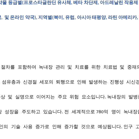
, 약물 등급별(프로스타글란딘 유사체, 베타 차단제, 아드레날린 작용제
, 및 온라인 약국), 지역별(북미, 유럽, 아시아 태평양, 라틴 아메리카,
절차를
포함하여
녹내장
관리
및
치료를
위한
치료법
및
중재
섬유층과
신경절
세포의
퇴행으로
인해
발생하는
진행성
시신
손상
및
실명으로
이어지는
주요
위험
요소입니다
녹내장의
발병
.
장
성장을
주도하고
있습니다
전
세계적으로
억
명이
녹내장
.
780
인의
기술
사용
증가로
인해
증가할
것으로
예상됩니다
인구
.