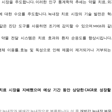
시장을
주도합니다
이러한
인구
통계학적
추세는
약물
치료
외
.
,
에
대한
수요를
주도합니다
녹내장
치료
시장의
기술
발전은
혁
.
같은
진단
도구를
사용하면
조기에
감지할
수
있으며
와
같
MIGS
약물
전달
시스템은
치료
효과와
환자
순응도를
향상시킵니다
생체
이용률
효능
및
독성으로
인해
제품이
제거되거나
거부되는
,
치료
시장을
지배했으며
예상
기간
동안
상당한
로
성장할
CAGR
방각 녹내장과 폐쇄각 녹내장으로 분류됩니다
.
이 중
개방각 녹내장 부문은