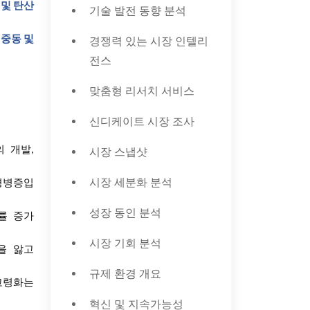
 및 탄산
기술 발전 동향 분석
 중동 및
경쟁력 있는 시장 인텔리
전스
맞춤형 리서치 서비스
신디케이트 시장 조사
의
개발
,
시장 스냅샷
시장 세분화 분석
경병증입
성장 동인 분석
률
증가
시장 기회 분석
을
앓고
규제 환경 개요
고령화는
혁신 및 지속가능성