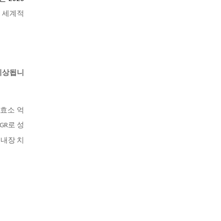
전 세계적
 예상됩니
수효소 억
GR로 성
녹내장 치