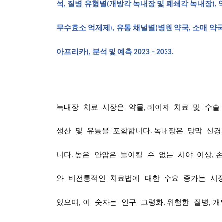
석, 질병 유형별(개방각 녹내장 및 폐쇄각 녹내장)
무수효소 억제제), 유통 채널별(병원 약국, 소매 약국
아프리카), 분석 및 예측 2023 – 2033.
녹내장
치료
시장은
약물
레이저
치료
및
수술
,
생산
및
유통을
포함합니다
녹내장은
망막
신경
.
니다
높은
안압은
돌이킬
수
없는
시야
이상
.
,
와
비전통적인
치료법에
대한
수요
증가는
시
있으며
이
숫자는
인구
고령화
위험한
질병
개
,
,
,