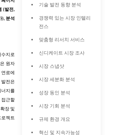
0 페이지
기술 발전 동향 분석
 (발전,
경쟁력 있는 시장 인텔리
), 분석
전스
맞춤형 리서치 서비스
신디케이트 시장 조사
저수지로
들은 원자
시장 스냅샷
석 연료에
시장 세분화 분석
열 발전은
 에너지를
성장 동인 분석
게 접근할
시장 기회 분석
 확장 및
 프로젝트
규제 환경 개요
혁신 및 지속가능성