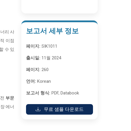
보고서 세부 정보
너리 사
술적 이점
페이지:
SIK1011
할 수 있
출시일:
11월 2024
페이지:
260
언어:
Korean
보고서 형식:
PDF, Databook
발전
부문
저장 에너
무료 샘플 다운로드