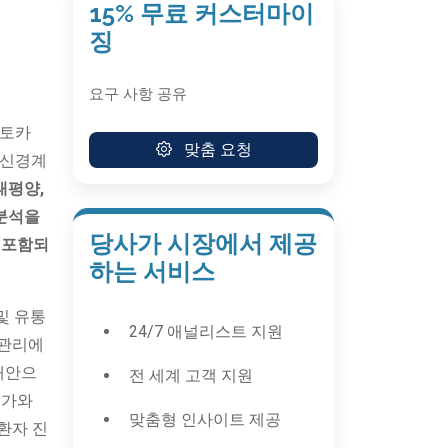
15% 무료 커스터마이
징
요구 사항 공유
이토카
맞춤 요청
중추신경계
태평양,
 분석을
당사가 시장에서 제공
가 포함되
하는 서비스
및 유통
24/7 애널리스트 지원
 관리에
대안으
전 세계 고객 지원
증가와
맞춤형 인사이트 제공
환자 진