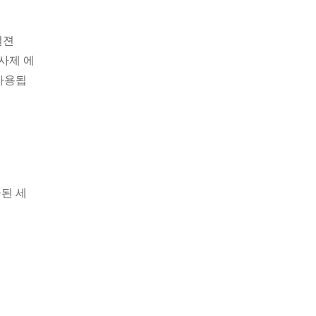
멀젼
주사제 에
 사용됩
급된 세