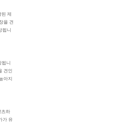
달된 제
장을 견
전망됩니
상됩니
을 견인
 높아지
알츠하
가가 유