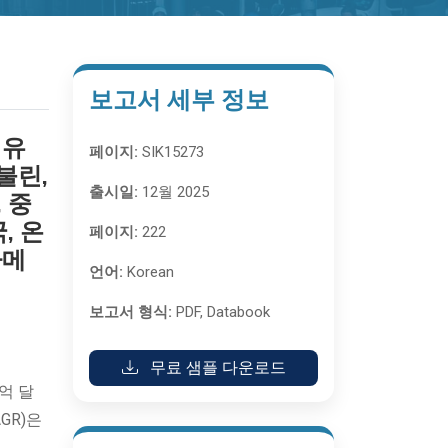
보고서 세부 정보
 유
페이지:
SIK15273
불린,
출시일:
12월 2025
 중
, 온
페이지:
222
아메
언어:
Korean
보고서 형식:
PDF, Databook
무료 샘플 다운로드
6억 달
GR)은