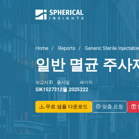
Home
Reports
Generic Sterile Injectabl
일반 멸균 주사
보고서 ID
출시일
페이지
SIK15273
12월 2025
222
무료 샘플 다운로드
맞춤 요청