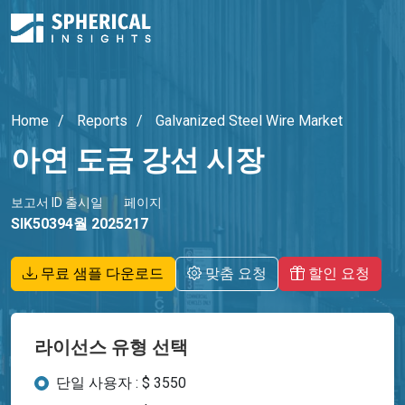
Home
Reports
Galvanized Steel Wire Market
아연 도금 강선 시장
보고서 ID
출시일
페이지
SIK5039
4월 2025
217
무료 샘플 다운로드
맞춤 요청
할인 요청
라이선스 유형 선택
단일 사용자 : $ 3550