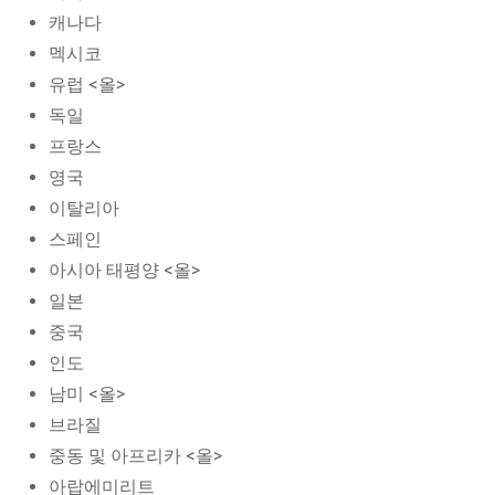
캐나다
멕시코
유럽 <올>
독일
프랑스
영국
이탈리아
스페인
아시아 태평양 <올>
일본
중국
인도
남미 <올>
브라질
중동 및 아프리카 <올>
아랍에미리트