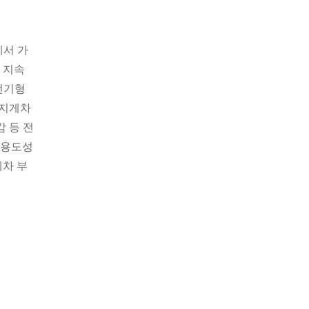
에서 가
 지속
전기형
 지게차
 등 전
다용도성
게차 부