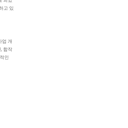
게 되었
유하고 있
사업 개
, 합작
반적인