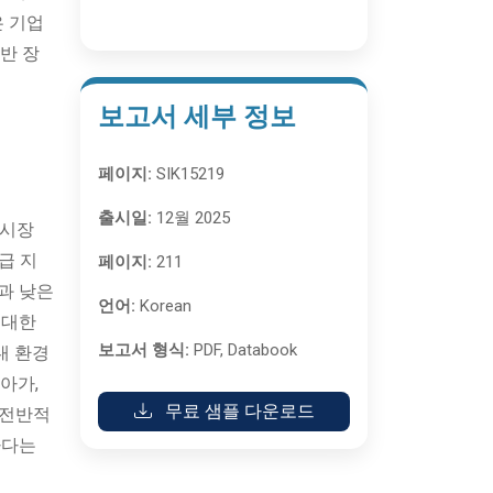
은 기업
반 장
보고서 세부 정보
페이지:
SIK15219
출시일:
12월 2025
 시장
급 지
페이지:
211
과 낮은
언어:
Korean
 대한
보고서 형식:
PDF, Databook
내 환경
아가,
무료 샘플 다운로드
 전반적
하다는