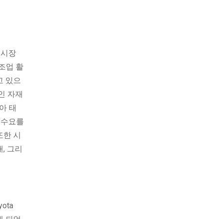
 시장
조업 활
고 있으
인 자재
아 태
 수요를
또한 시
, 그리
ota