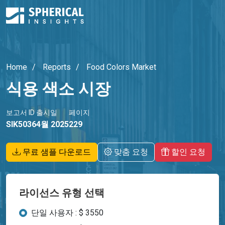
Home
Reports
Food Colors Market
식용 색소 시장
보고서 ID
출시일
페이지
SIK5036
4월 2025
229
무료 샘플 다운로드
맞춤 요청
할인 요청
라이선스 유형 선택
단일 사용자 : $ 3550