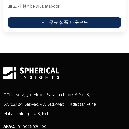
보고서 형식:
PDF, Databook
무료 샘플 다운로드
Office No 2, 3rd Floor, Prasanna Pride, S. No. 8,
6A/1B/2A, Saswad RD, Satavwadi, Hadapsar, Pune,
Maharashtra 411028, India
APAC:
+91 9028926100