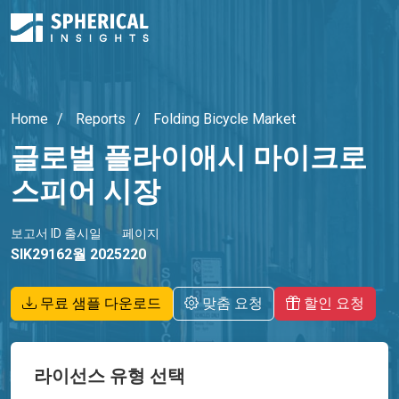
Home
Reports
Folding Bicycle Market
글로벌 플라이애시 마이크로
스피어 시장
보고서 ID
출시일
페이지
SIK2916
2월 2025
220
무료 샘플 다운로드
맞춤 요청
할인 요청
라이선스 유형 선택