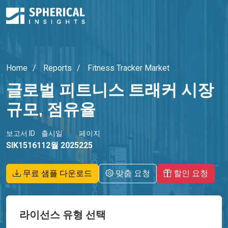
Home
Reports
Fitness Tracker Market
글로벌 피트니스 트래커 시장
규모, 점유율
보고서 ID
출시일
페이지
SIK15161
12월 2025
225
무료 샘플 다운로드
맞춤 요청
할인 요청
라이선스 유형 선택