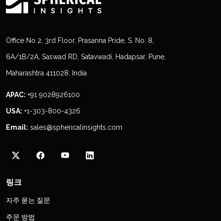
Office No 2, 3rd Floor, Prasanna Pride, S. No. 8,
6A/1B/2A, Saswad RD, Satavwadi, Hadapsar, Pune,
Maharashtra 411028, India
APAC:
+91 9028926100
USA:
+1-303-800-4326
Email:
sales@sphericalinsights.com
링크
자주 묻는 질문
주문 방법