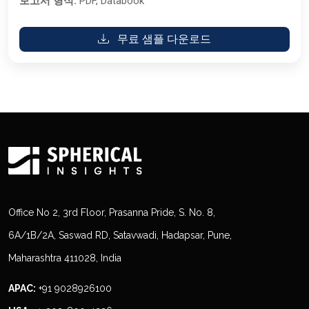
보고서 형식:
PDF, Databook
무료 샘플 다운로드
Office No 2, 3rd Floor, Prasanna Pride, S. No. 8,
6A/1B/2A, Saswad RD, Satavwadi, Hadapsar, Pune,
Maharashtra 411028, India
APAC:
+91 9028926100