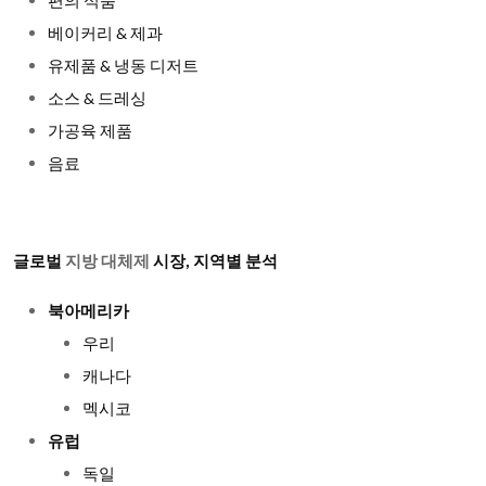
편의 식품
베이커리
& 제과
유제품
& 냉동 디저트
소스
& 드레싱
가공육 제품
음료
글로벌
지방 대체제
시장, 지역별 분석
북아메리카
우리
캐나다
멕시코
유럽
독일