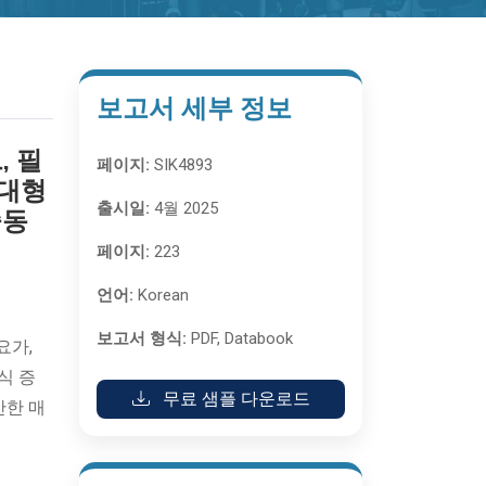
보고서 세부 정보
, 필
페이지:
SIK4893
/대형
출시일:
4월 2025
중동
페이지:
223
언어:
Korean
률
보고서 형식:
PDF, Databook
요가,
식 증
무료 샘플 다운로드
안한 매