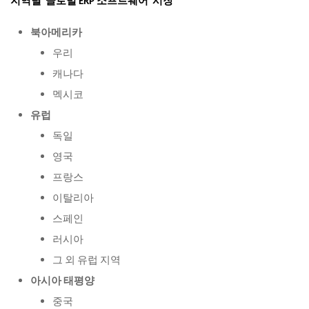
지역별
글로벌
ERP 소프트웨어 시장
북아메리카
우리
캐나다
멕시코
유럽
독일
영국
프랑스
이탈리아
스페인
러시아
그 외 유럽 지역
아시아 태평양
중국