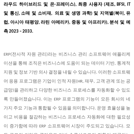
라우드
하이브리드
및
온
프레미스
최종
사용자
제조
-
),
(
, BFSI, IT
및
통신
소매
및
소비재
의료
및
생명
과학
및
지역별
북미
유
,
,
)
(
,
럽
아시아
태평양
라틴
아메리카
중동
및
아프리카
분석
및
예
,
,
,
),
측
2023 – 2033.
ERP(전사적 자원 관리)라는 비즈니스 관리 소프트웨어 애플리케
이션을 통해 조직은 비즈니스에 도움이 되는 데이터 기반, 통계적
지원 및 정보 기반 의사 결정을 내릴 수 있습니다. 이러한 소프트웨
어 응용 프로그램은 기업이 인적 자원(HR, 재무, 고객 관계 또는 공
급망)을 관리하고 다양한 비즈니스 프로세스를 자동화할 수 있도
록 만들어졌습니다. 이는 ERP 프로그램의 기능이 모든 회사의 네
가지 주요 기능과 통합될 수 있음을 의미합니다. 운영 효율성을 높
이고 비용을 절감하는 비즈니스 프로세스 자동화에 대한 필요성
이 증가함에 따라 ERP 소프트웨어 시장이 주도되고 있습니다. 모