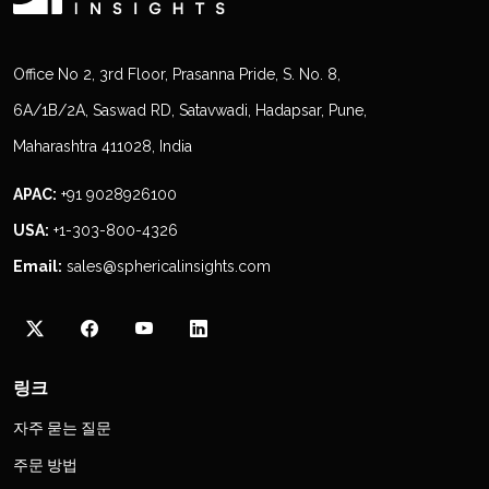
Office No 2, 3rd Floor, Prasanna Pride, S. No. 8,
6A/1B/2A, Saswad RD, Satavwadi, Hadapsar, Pune,
Maharashtra 411028, India
APAC:
+91 9028926100
USA:
+1-303-800-4326
Email:
sales@sphericalinsights.com
링크
자주 묻는 질문
주문 방법