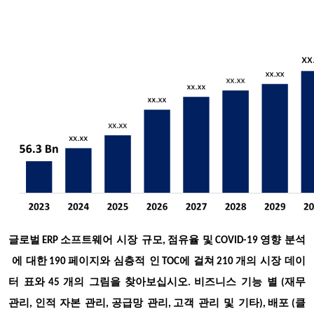
소프트웨어
시장
규모
점유율
및
영향
분석
글로벌
ERP
,
COVID-19
에
대한
페이지와
심층적
인
에
걸쳐
개의
시장
데이
190
TOC
210
터
표와
개의
그림을
찾아보십시오
비즈니스
기능
별
재무
45
.
(
관리
인적
자본
관리
공급망
관리
고객
관리
및
기타
배포
클
,
,
,
),
(