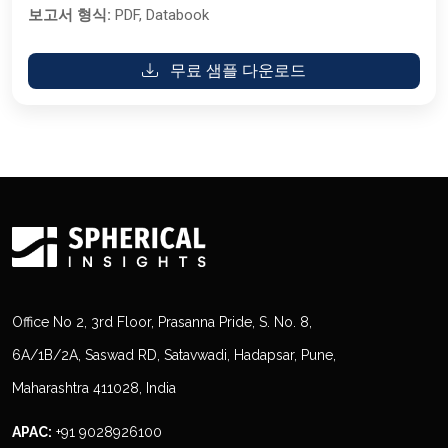
보고서 형식:
PDF, Databook
무료 샘플 다운로드
Office No 2, 3rd Floor, Prasanna Pride, S. No. 8,
6A/1B/2A, Saswad RD, Satavwadi, Hadapsar, Pune,
Maharashtra 411028, India
APAC:
+91 9028926100