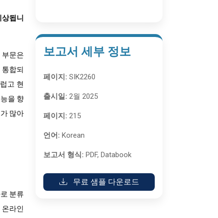
 예상됩니
보고서 세부 정보
 부문은
게 통합되
페이지:
SIK2260
끄럽고 현
출시일:
2월 2025
기능을 향
우가 많아
페이지:
215
언어:
Korean
보고서 형식:
PDF, Databook
무료 샘플 다운로드
타로 분류
. 온라인