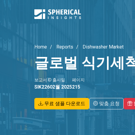
Home
Reports
Dishwasher Market
글로벌 식기세
보고서 ID
출시일
페이지
SIK2260
2월 2025
215
무료 샘플 다운로드
맞춤 요청