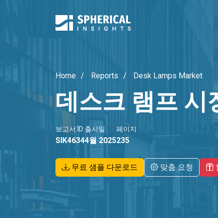
Home
Reports
Desk Lamps Market
데스크 램프 시
보고서 ID
출시일
페이지
SIK4634
4월 2025
235
무료 샘플 다운로드
맞춤 요청