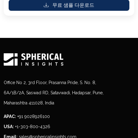
무료 샘플 다운로드
Office No 2, 3rd Floor, Prasanna Pride, S. No. 8,
6A/1B/2A, Saswad RD, Satavwadi, Hadapsar, Pune,
Maharashtra 411028, India
APAC:
+91 9028926100
USA:
+1-303-800-4326
Email:
sales@sphericalinsights.com