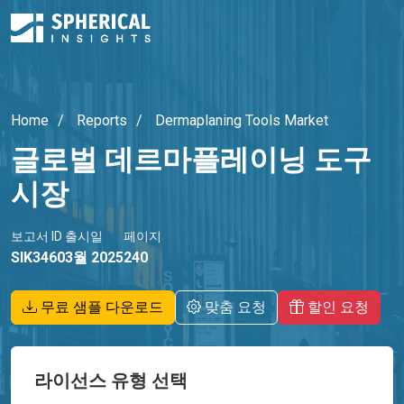
Home
Reports
Dermaplaning Tools Market
글로벌 데르마플레이닝 도구
시장
보고서 ID
출시일
페이지
SIK3460
3월 2025
240
무료 샘플 다운로드
맞춤 요청
할인 요청
라이선스 유형 선택