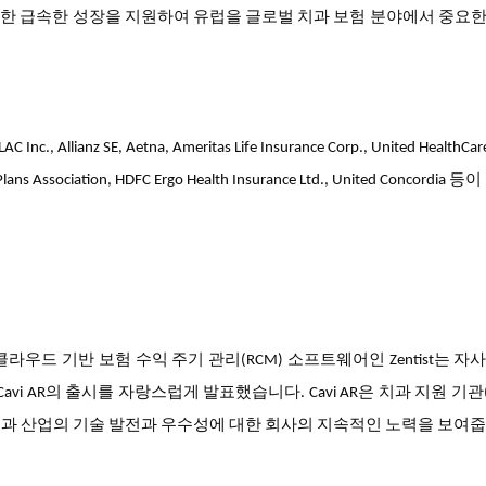
한 급속한 성장을 지원하여 유럽을 글로벌 치과 보험 분야에서 중요
lianz SE, Aetna, Ameritas Life Insurance Corp., United HealthCar
ntal Plans Association, HDFC Ergo Health Insurance Ltd., United Concordi
클라우드
기반
보험
수익
주기
관리
소프트웨어인
는
자
(RCM)
Zentist
의
출시를
자랑스럽게
발표했습니다
은
치과
지원
기관
avi AR
. Cavi AR
치과
산업의
기술
발전과
우수성에
대한
회사의
지속적인
노력을
보여줍