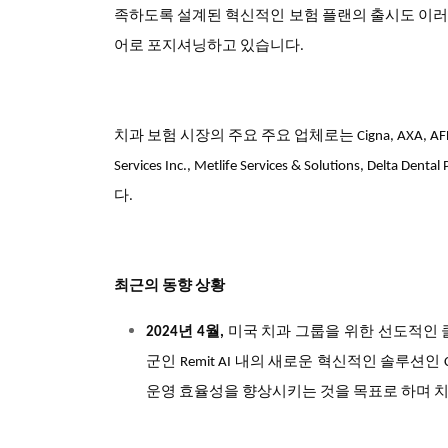
족하도록 설계된 혁신적인 보험 플랜의 출시도 이러
어로 포지셔닝하고 있습니다.
치과 보험 시장의 주요 주요 업체로는 Cigna, AXA, AFLAC Inc., Al
Services Inc., Metlife Services & Solutions, Delta De
다.
최근의 동향 상황
년
월
미국
치과
그룹을
위한
선도적인
2024
4
,
군인
내의
새로운
혁신적인
솔루션인
Remit AI
C
운영
효율성을
향상시키는
것을
목표로
하며