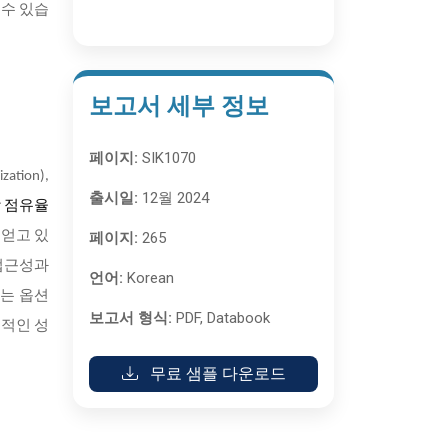
 수 있습
보고서 세부 정보
페이지:
SIK1070
zation),
출시일:
12월 2024
시장 점유율
 얻고 있
페이지:
265
접근성과
언어:
Korean
하는 옵션
보고서 형식:
PDF, Databook
속적인 성
무료 샘플 다운로드