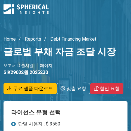
Home
Reports
Debt Financing Market
글로벌 부채 자금 조달 시장
보고서 ID
출시일
페이지
SIK2903
2월 2025
230
무료 샘플 다운로드
맞춤 요청
할인 요청
라이선스 유형 선택
단일 사용자 : $ 3550