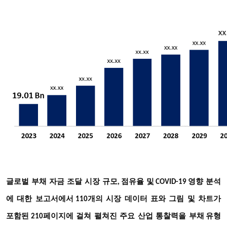
글로벌
부채
자금
조달
시장
규모
점유율
및
영향
분석
,
COVID-19
에
대한
보고서에서
개의
시장
데이터
표와
그림
및
차트가
110
포함된
페이지에
걸쳐
펼쳐진
주요
산업
통찰력을
부
210
채 유형