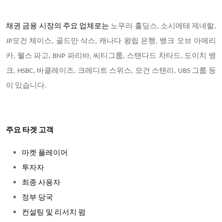
채권 금융 시장의 주요 업체로는
노무라 홀딩스, 소시에테 제네랄,
JP모건 체이스, 골드만 삭스, 캐나다 왕립 은행, 뱅크 오브 아메리
카, 웰스 파고, BNP 파리바, 씨티그룹, 스탠다드 차타드, 도이치 뱅
크, HSBC, 바클레이즈, 크레디트 스위스, 모건 스탠리, UBS 그룹 등
이 있습니다.
주요 타겟 고객
마켓 플레이어
투자자
최종 사용자
정부 당국
컨설팅 및 리서치 펌