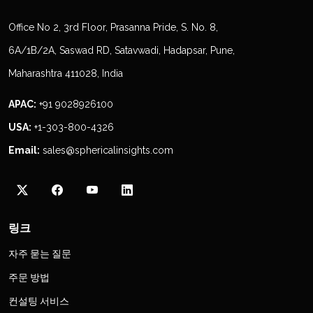
Office No 2, 3rd Floor, Prasanna Pride, S. No. 8,
6A/1B/2A, Saswad RD, Satavwadi, Hadapsar, Pune,
Maharashtra 411028, India
APAC:
+91 9028926100
USA:
+1-303-800-4326
Email:
sales@sphericalinsights.com
링크
자주 묻는 질문
주문 방법
컨설팅 서비스