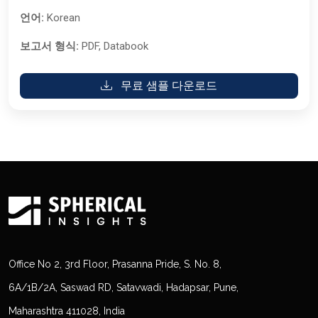
언어:
Korean
보고서 형식:
PDF, Databook
무료 샘플 다운로드
Office No 2, 3rd Floor, Prasanna Pride, S. No. 8,
6A/1B/2A, Saswad RD, Satavwadi, Hadapsar, Pune,
Maharashtra 411028, India