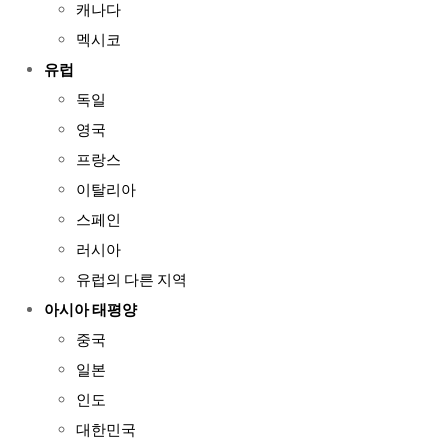
캐나다
멕시코
유럽
독일
영국
프랑스
이탈리아
스페인
러시아
유럽의 다른 지역
아시아 태평양
중국
일본
인도
대한민국