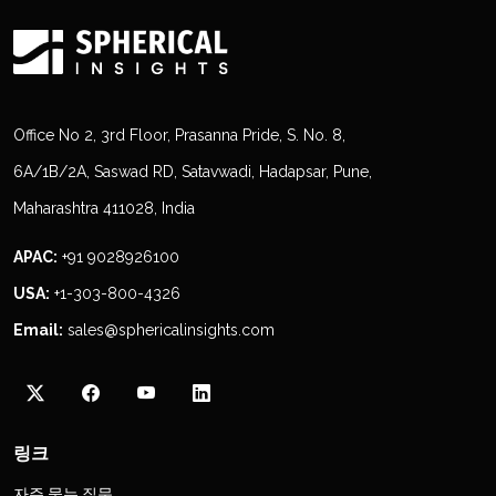
Office No 2, 3rd Floor, Prasanna Pride, S. No. 8,
6A/1B/2A, Saswad RD, Satavwadi, Hadapsar, Pune,
Maharashtra 411028, India
APAC:
+91 9028926100
USA:
+1-303-800-4326
Email:
sales@sphericalinsights.com
링크
자주 묻는 질문