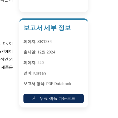
속되는 기
보고서 세부 정보
페이지:
SIK1284
됩니다
. 이
스킨케어
출시일:
12월 2024
반적인 외
페이지:
220
한 제품은
언어:
Korean
보고서 형식:
PDF, Databook
무료 샘플 다운로드