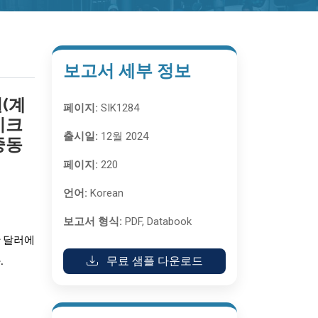
보고서 세부 정보
별(계
페이지:
SIK1284
이크
출시일:
12월 2024
중동
페이지:
220
언어:
Korean
보고서 형식:
PDF, Databook
만 달러에
무료 샘플 다운로드
.