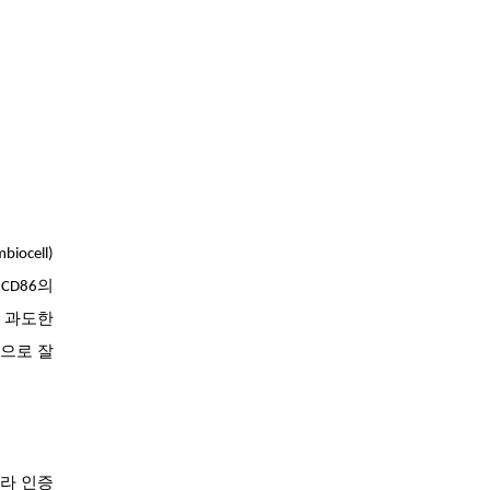
cell)
CD86의
 과도한
성으로 잘
에 따라 인증