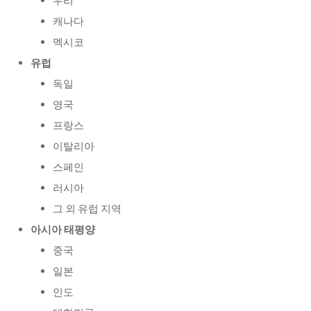
우리
캐나다
멕시코
유럽
독일
영국
프랑스
이탈리아
스페인
러시아
그 외 유럽 지역
아시아 태평양
중국
일본
인도