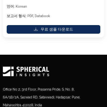
언어:
Korean
보고서 형식:
PDF, Databook
무료 샘플 다운로드
Office No 2, 3rd Floor, Prasanna Pride, S. No. 8,
6A/1B/2A, Saswad RD, Satavwadi, Hadapsar, Pune,
Maharashtra 411028, India