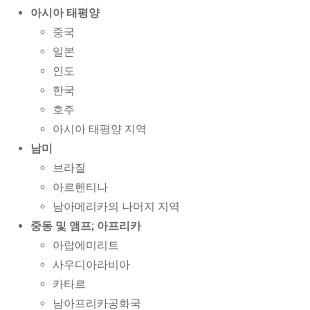
아시아 태평양
중국
일본
인도
한국
호주
아시아 태평양 지역
남미
브라질
아르헨티나
남아메리카의 나머지 지역
중동 및 앰프; 아프리카
아랍에미리트
사우디아라비아
카타르
남아프리카공화국