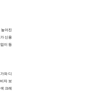
, 높아진
자가 신용
기업이 등
증가와 디
소비자 보
녹색 크레