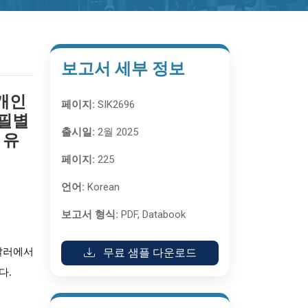
보고서 세부 정보
(개인
페이지:
SIK2696
로필별
출시일:
2월 2025
 유
페이지:
225
언어:
Korean
보고서 형식:
PDF, Databook
무료 샘플 다운로드
 달러에서
다.