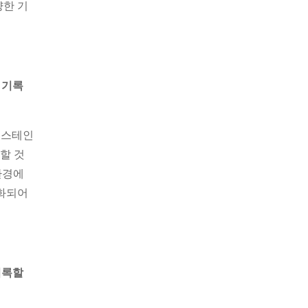
양한 기
 기록
중 스테인
할 것
환경에
소화되어
기록할