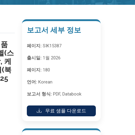
보고서 세부 정보
제품
페이지:
SIK15387
별(스
출시일:
1월 2026
, 케
별(북
페이지:
180
25
언어:
Korean
보고서 형식:
PDF, Databook
무료 샘플 다운로드