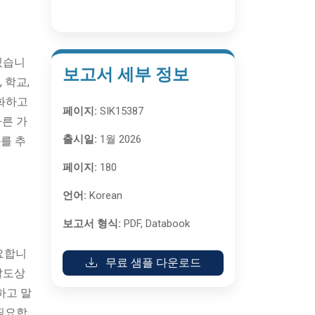
있습니
보고서 세부 정보
 학교,
소화하고
페이지:
SIK15387
빠른 가
출시일:
1월 2026
를 추
페이지:
180
언어:
Korean
보고서 형식:
PDF, Databook
요합니
무료 샘플 다운로드
발도상
하고 말
 필요합