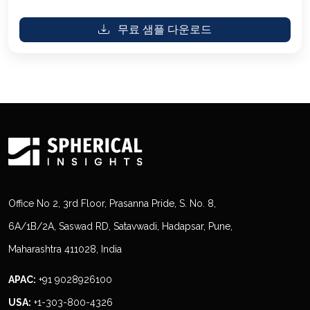
무료 샘플 다운로드
Office No 2, 3rd Floor, Prasanna Pride, S. No. 8,
6A/1B/2A, Saswad RD, Satavwadi, Hadapsar, Pune,
Maharashtra 411028, India
APAC:
+91 9028926100
USA:
+1-303-800-4326