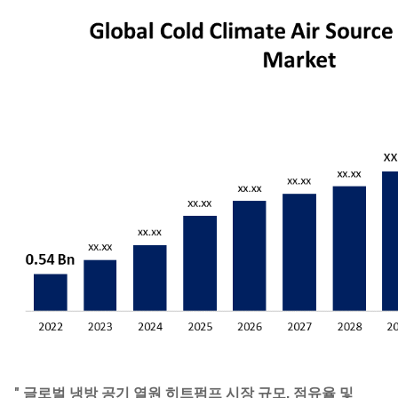
"
글로벌 냉방 공기
열원 히트펌프 시장
규모, 점유율 및