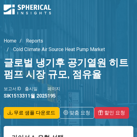
Home
Reports
Cold Climate Air Source Heat Pump Market
글로벌 냉기후 공기열원 히트
펌프 시장 규모, 점유율
보고서 ID
출시일
페이지
SIK15133
11월 2025
195
무료 샘플 다운로드
맞춤 요청
할인 요청