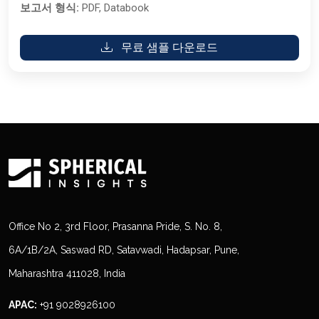
보고서 형식:
PDF, Databook
무료 샘플 다운로드
Office No 2, 3rd Floor, Prasanna Pride, S. No. 8,
6A/1B/2A, Saswad RD, Satavwadi, Hadapsar, Pune,
Maharashtra 411028, India
APAC:
+91 9028926100