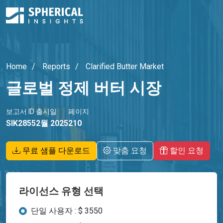
Home
Reports
Clarified Butter Market
글로벌 정제 버터 시장
보고서 ID
출시일
페이지
SIK2855
2월 2025
210
무료 샘플 다운로드
맞춤 요청
할인 요청
라이선스 유형 선택
단일 사용자 : $ 3550