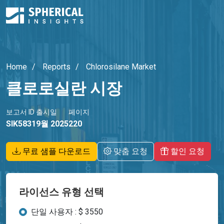
Home
Reports
Chlorosilane Market
클로로실란 시장
보고서 ID
출시일
페이지
SIK5831
9월 2025
220
무료 샘플 다운로드
맞춤 요청
할인 요청
라이선스 유형 선택
단일 사용자 : $ 3550