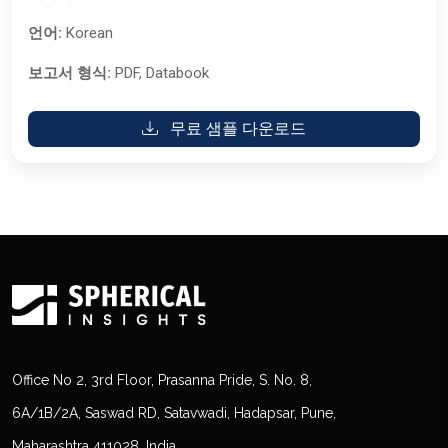
언어:
Korean
보고서 형식:
PDF, Databook
무료 샘플 다운로드
Office No 2, 3rd Floor, Prasanna Pride, S. No. 8,
6A/1B/2A, Saswad RD, Satavwadi, Hadapsar, Pune,
Maharashtra 411028, India