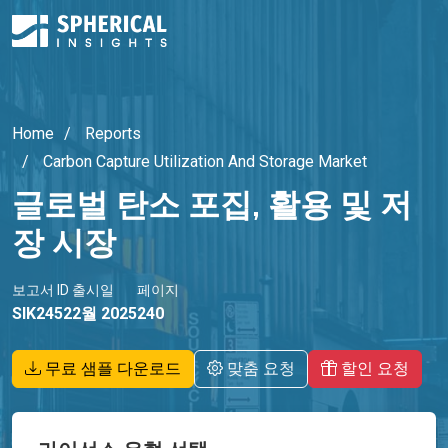
Home
Reports
Carbon Capture Utilization And Storage Market
글로벌 탄소 포집, 활용 및 저
장 시장
보고서 ID
출시일
페이지
SIK2452
2월 2025
240
무료 샘플 다운로드
맞춤 요청
할인 요청