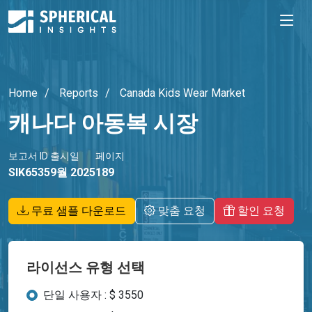
Home
Reports
Canada Kids Wear Market
캐나다 아동복 시장
보고서 ID
출시일
페이지
SIK6535
9월 2025
189
무료 샘플 다운로드
맞춤 요청
할인 요청
라이선스 유형 선택
단일 사용자 : $ 3550