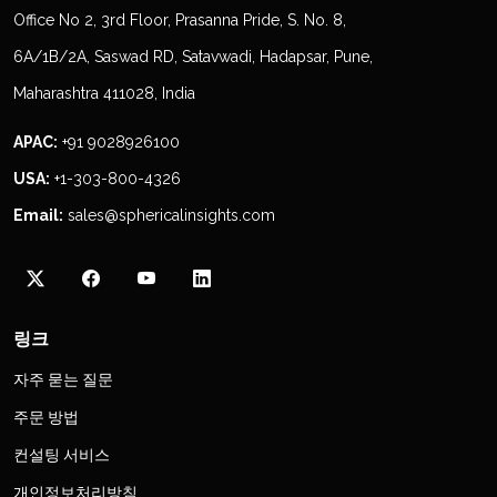
Office No 2, 3rd Floor, Prasanna Pride, S. No. 8,
6A/1B/2A, Saswad RD, Satavwadi, Hadapsar, Pune,
Maharashtra 411028, India
APAC:
+91 9028926100
USA:
+1-303-800-4326
Email:
sales@sphericalinsights.com
링크
자주 묻는 질문
주문 방법
컨설팅 서비스
개인정보처리방침