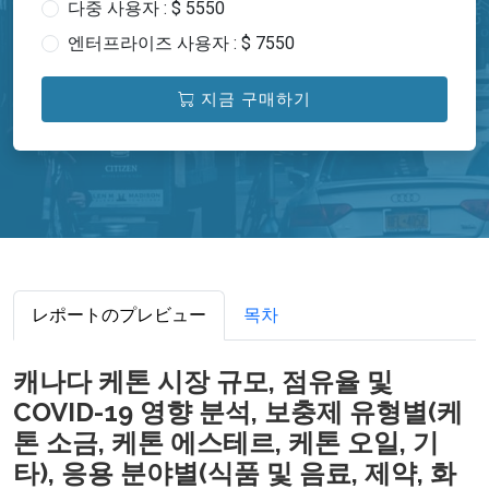
다중 사용자 : $ 5550
엔터프라이즈 사용자 : $ 7550
지금 구매하기
レポートのプレビュー
목차
캐나다 케톤 시장 규모, 점유율 및
COVID-19 영향 분석, 보충제 유형별(케
톤 소금, 케톤 에스테르, 케톤 오일, 기
타), 응용 분야별(식품 및 음료, 제약, 화