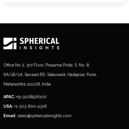
Office No 2, 3rd Floor, Prasanna Pride, S. No. 8,
6A/1B/2A, Saswad RD, Satavwadi, Hadapsar, Pune,
Maharashtra 411028, India
APAC:
+91 9028926100
USA:
+1-303-800-4326
Email:
sales@sphericalinsights.com