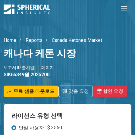
Home
Reports
Canada Ketones Market
캐나다 케톤 시장
보고서 ID
출시일
페이지
SIK6534
9월 2025
200
무료 샘플 다운로드
맞춤 요청
할인 요청
라이선스 유형 선택
단일 사용자 : $ 3550