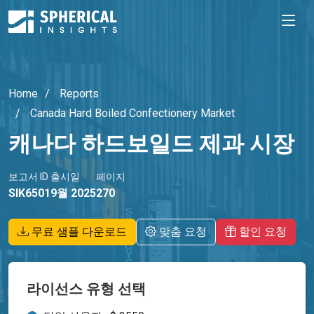
Home
Reports
Canada Hard Boiled Confectionery Market
캐나다 하드보일드 제과 시장
보고서 ID
출시일
페이지
SIK6501
9월 2025
270
무료 샘플 다운로드
맞춤 요청
할인 요청
라이선스 유형 선택