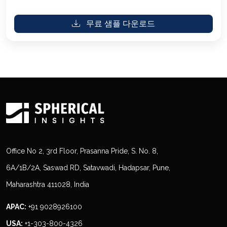
무료 샘플 다운로드
Office No 2, 3rd Floor, Prasanna Pride, S. No. 8,
6A/1B/2A, Saswad RD, Satavwadi, Hadapsar, Pune,
Maharashtra 411028, India
APAC:
+91 9028926100
USA:
+1-303-800-4326