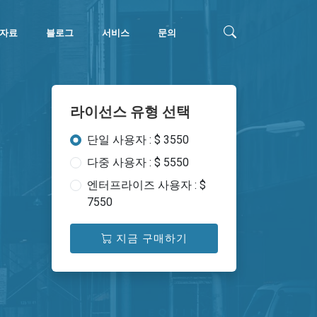
자료
블로그
서비스
문의
라이선스 유형 선택
단일 사용자 : $ 3550
다중 사용자 : $ 5550
엔터프라이즈 사용자 : $
7550
지금 구매하기