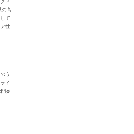
セグメ
識の高
として
リア性
このう
トライ
の開始