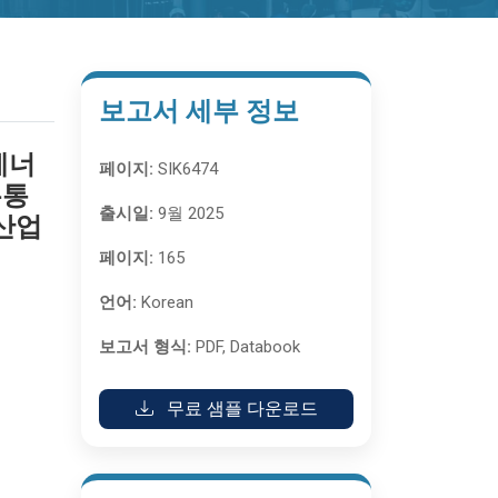
보고서 세부 정보
에너
페이지:
SIK6474
유통
출시일:
9월 2025
산업
페이지:
165
언어:
Korean
보고서 형식:
PDF, Databook
무료 샘플 다운로드