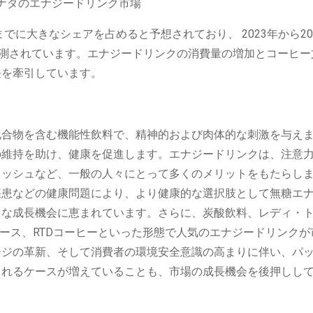
でに大きなシェアを占めると予想されており、 2023年から20
%と予測されています。エナジードリンクの消費量の増加とコーヒ
長を牽引しています。
化合物を含む機能性飲料で、精神的および肉体的な刺激を与え
の維持を助け、健康を促進します。エナジードリンクは、注意
レッシュなど、一般の人々にとって多くのメリットをもたらし
疾患などの健康問題により、より健康的な選択肢として無糖エ
きな成長機会に恵まれています。さらに、炭酸飲料、レディ・
ュース、RTDコーヒーといった形態で人気のエナジードリンクが
ージの革新、そして消費者の環境安全意識の高まりに伴い、パ
されるケースが増えていることも、市場の成長機会を後押しし