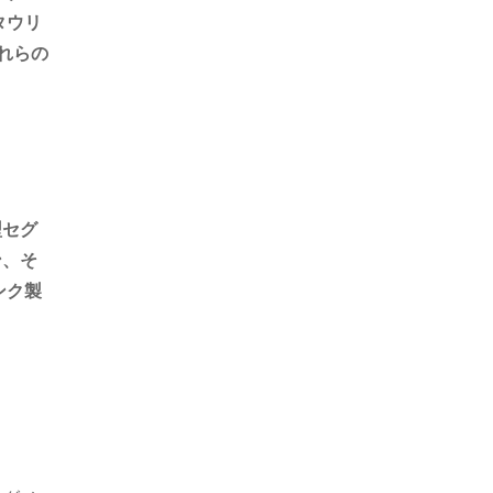
タウリ
れらの
型セグ
ン、そ
ンク製
。