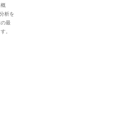
業概
分析を
業の最
ます。