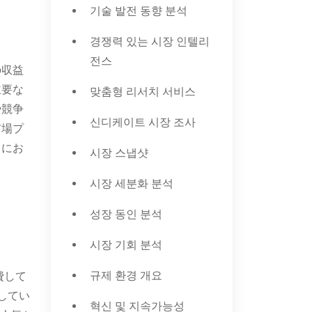
기술 발전 동향 분석
경쟁력 있는 시장 인텔리
전스
の収益
主要な
맞춤형 리서치 서비스
や競争
신디케이트 시장 조사
市場プ
トにお
시장 스냅샷
시장 세분화 분석
성장 동인 분석
시장 기회 분석
규제 환경 개요
費して
してい
혁신 및 지속가능성