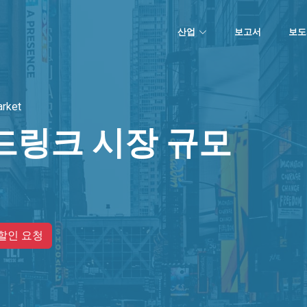
산업
보고서
보도
arket
드링크 시장 규모
할인 요청