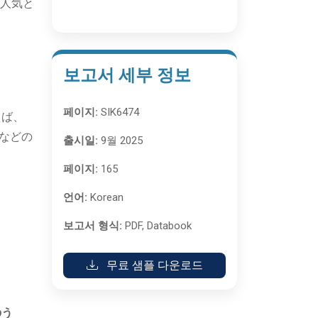
の人気と
보고서 세부 정보
페이지:
SIK6474
えば、
流などの
출시일:
9월 2025
페이지:
165
언어:
Korean
보고서 형식:
PDF, Databook
。
무료 샘플 다운로드
のう