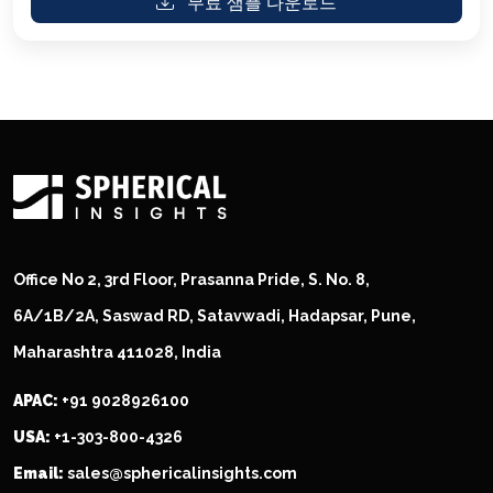
무료 샘플 다운로드
Office No 2, 3rd Floor, Prasanna Pride, S. No. 8,
6A/1B/2A, Saswad RD, Satavwadi, Hadapsar, Pune,
Maharashtra 411028, India
APAC:
+91 9028926100
USA:
+1-303-800-4326
Email:
sales@sphericalinsights.com