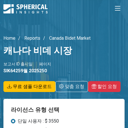
Home
Reports
Canada Bidet Market
캐나다 비데 시장
보고서 ID
출시일
페이지
SIK6425
9월 2025
250
무료 샘플 다운로드
맞춤 요청
할인 요청
라이선스 유형 선택
단일 사용자 : $ 3550