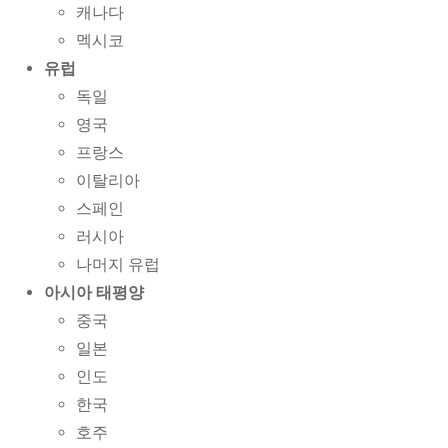
캐나다
멕시코
유럽
독일
영국
프랑스
이탈리아
스페인
러시아
나머지 유럽
아시아 태평양
중국
일본
인도
한국
호주