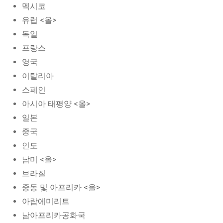
멕시코
유럽 <올>
독일
프랑스
영국
이탈리아
스페인
아시아 태평양 <올>
일본
중국
인도
남미 <올>
브라질
중동 및 아프리카 <올>
아랍에미리트
남아프리카공화국