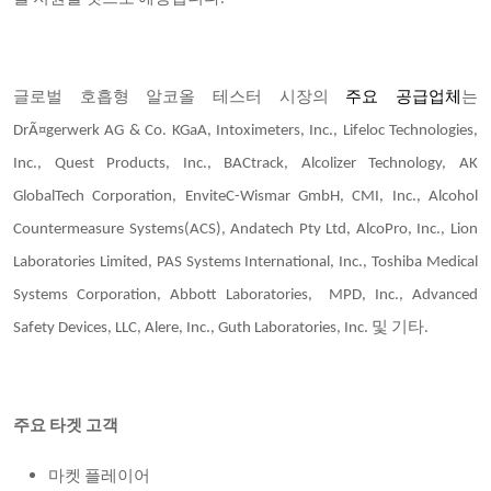
글로벌 호흡형 알코올 테스터 시장의
주요 공급업체
는
DrÃ¤gerwerk AG & Co. KGaA, Intoximeters, Inc., Lifeloc Technologies,
Inc., Quest Products, Inc., BACtrack, Alcolizer Technology, AK
GlobalTech Corporation, EnviteC-Wismar GmbH, CMI, Inc., Alcohol
Countermeasure Systems(ACS), Andatech Pty Ltd, AlcoPro, Inc., Lion
Laboratories Limited, PAS Systems International, Inc., Toshiba Medical
Systems Corporation, Abbott Laboratories, MPD, Inc., Advanced
Safety Devices, LLC, Alere, Inc., Guth Laboratories, Inc. 및 기타.
주요 타겟 고객
마켓 플레이어