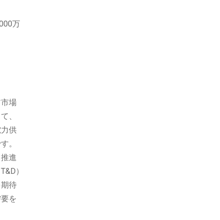
000万
ア市場
して、
電力供
です。
て推進
T&D）
を期待
需要を