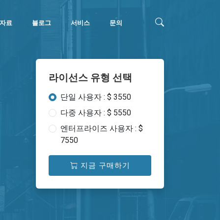
자료
블로그
서비스
문의
라이선스 유형 선택
단일 사용자 : $ 3550
다중 사용자 : $ 5550
엔터프라이즈 사용자 : $
7550
지금 구매하기