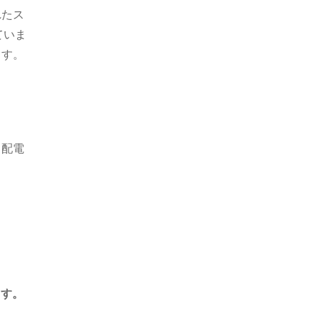
れたス
ていま
ます。
、配電
ます。