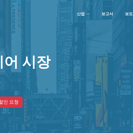
산업
보고서
보도
t
기어 시장
할인 요청