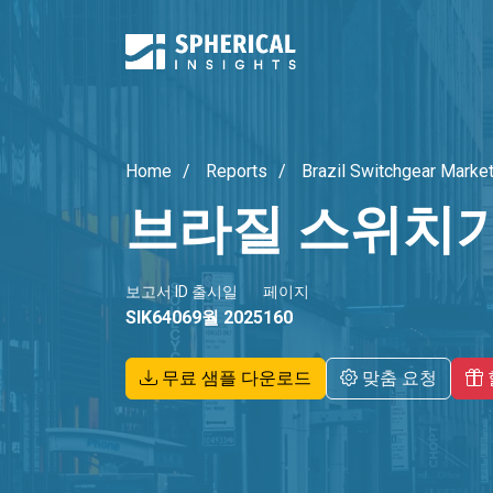
Home
Reports
Brazil Switchgear Marke
브라질 스위치
보고서 ID
출시일
페이지
SIK6406
9월 2025
160
무료 샘플 다운로드
맞춤 요청