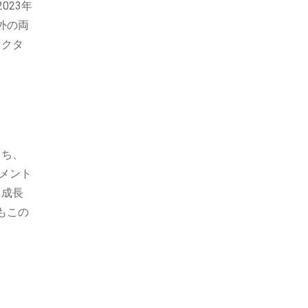
023年
外の両
セクタ
うち、
グメント
り成長
もこの