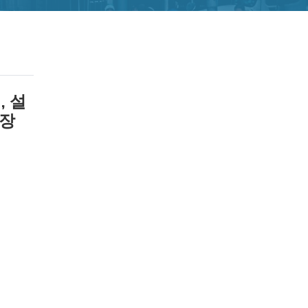
, 설
시장