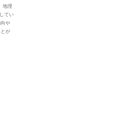
、地理
してい
動向や
ことが