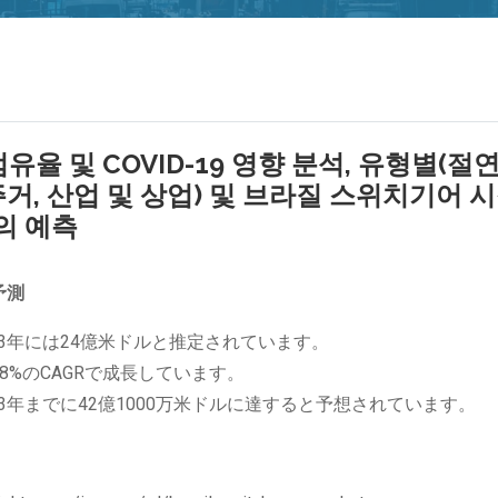
율 및 COVID-19 영향 분석, 유형별(절연
주거, 산업 및 상업) 및 브라질 스위치기어 
의 예측
予測
3年には24億米ドルと推定されています。
78%のCAGRで成長しています。
3年までに42億1000万米ドルに達すると予想されています。