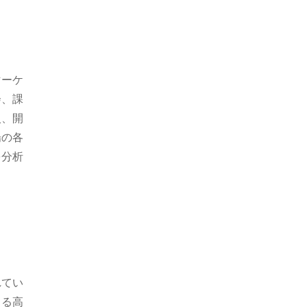
マーケ
会、課
入、開
場の各
を分析
れてい
きる高