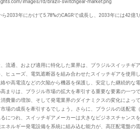
033年にかけて5.78%のCAGRで成長し、2033年には42億1,
造、流通、および適用に特化した業界は、ブラジルスイッチギ
器、ヒューズ、電気遮断器を組み合わせたスイッチギアを使用
短絡や高電流などの欠陥から機器を保護し、安定した継続的な
の高まりは、ブラジル市場の拡大を牽引する重要な要素の一つ
と消費量の増加、そして発電業界のダイナミクスの変化によっ
市場の成長を牽引するでしょう。さらに、ブラジルの送配電（
れるにつれ、スイッチギアメーカーは大きなビジネスチャンス
能エネルギー発電設備を系統に組み込む能力が、高圧配電盤の