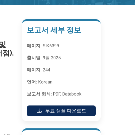
보고서 세부 정보
 및
페이지:
SIK6399
점),
출시일:
9월 2025
페이지:
244
언어:
Korean
보고서 형식:
PDF, Databook
무료 샘플 다운로드