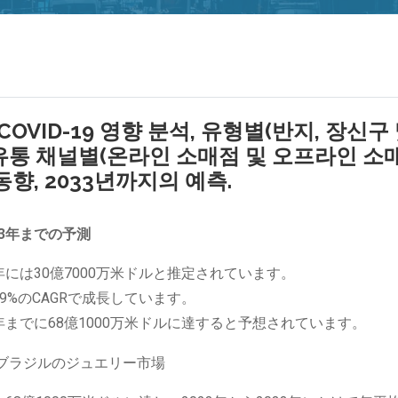
COVID-19 영향 분석, 유형별(반지, 장신구
, 유통 채널별(온라인 소매점 및 오프라인 소매
향, 2033년까지의 예측.
3年までの予測
年には30億7000万米ドルと推定されています。
29%のCAGRで成長しています。
年までに68億1000万米ドルに達すると予想されています。