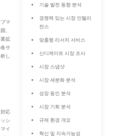
기술 발전 동향 분석
경쟁력 있는 시장 인텔리
サブマ
전스
要因、
事業拡
맞춤형 리서치 서비스
の各サ
신디케이트 시장 조사
分析し
시장 스냅샷
시장 세분화 분석
성장 동인 분석
시장 기회 분석
に対応
규제 환경 개요
ァッシ
タマイ
혁신 및 지속가능성