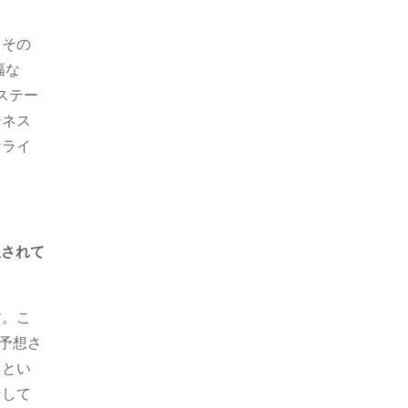
、その
幅な
ステー
ジネス
ナライ
想されて
す。こ
と予想さ
るとい
そして