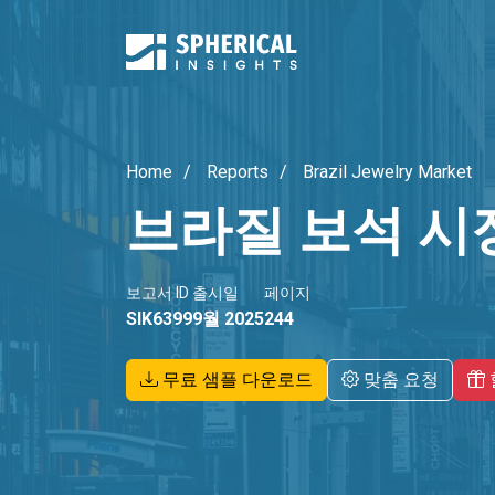
Home
Reports
Brazil Jewelry Market
브라질 보석 시
보고서 ID
출시일
페이지
SIK6399
9월 2025
244
무료 샘플 다운로드
맞춤 요청