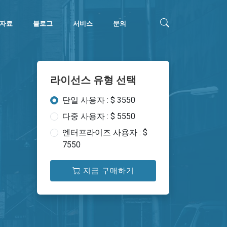
자료
블로그
서비스
문의
라이선스 유형 선택
단일 사용자 : $ 3550
다중 사용자 : $ 5550
엔터프라이즈 사용자 : $
7550
지금 구매하기