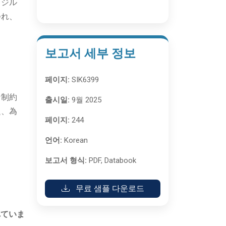
ラジル
つれ、
보고서 세부 정보
페이지:
SIK6399
な制約
출시일:
9월 2025
題、為
페이지:
244
언어:
Korean
보고서 형식:
PDF, Databook
무료 샘플 다운로드
れていま