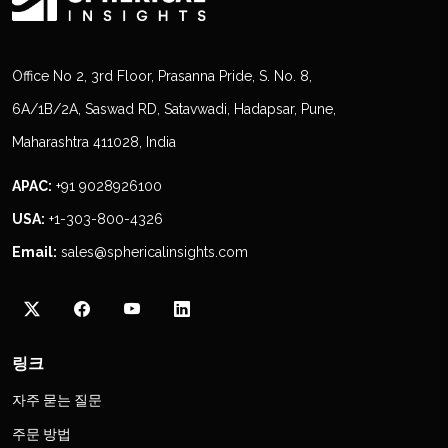
Office No 2, 3rd Floor, Prasanna Pride, S. No. 8,
6A/1B/2A, Saswad RD, Satavwadi, Hadapsar, Pune,
Maharashtra 411028, India
APAC:
+91 9028926100
USA:
+1-303-800-4326
Email:
sales@sphericalinsights.com
링크
자주 묻는 질문
주문 방법