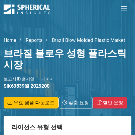
Home
Reports
Brazil Blow Molded Plastic Market
브라질 블로우 성형 플라스틱
시장
보고서 ID
출시일
페이지
SIK6383
9월 2025
200
무료 샘플 다운로드
맞춤 요청
할인 요청
라이선스 유형 선택