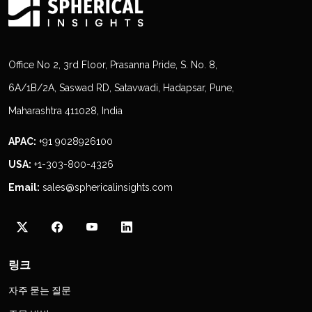
Office No 2, 3rd Floor, Prasanna Pride, S. No. 8,
6A/1B/2A, Saswad RD, Satavwadi, Hadapsar, Pune,
Maharashtra 411028, India
APAC:
+91 9028926100
USA:
+1-303-800-4326
Email:
sales@sphericalinsights.com
링크
자주 묻는 질문