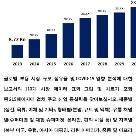
글로벌
부용
시장
규모
점유율
및
영향
분석에
대한
,
COVID-19
보고서의
개
시장
데이터
표와
그림
및
차트가
포함
110
된
페이지에
걸쳐
주요
산업
통찰력을
찾아보십시오
215
. 제품별
(생선, 육류, 야채 및 기타), 형태별(분말, 큐브 및 액체), 유통 채널
및
별(슈퍼마켓 및 대형 슈퍼마켓, 온라인, 편의 시설 등)
지역별
(북부
미국, 유럽, 아시아 태평양, 라틴 아메리카, 중동 및 아프리