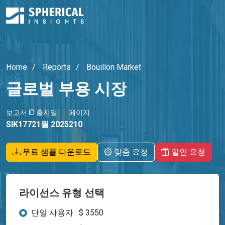
Home
Reports
Bouillon Market
글로벌 부용 시장
보고서 ID
출시일
페이지
SIK1772
1월 2025
210
무료 샘플 다운로드
맞춤 요청
할인 요청
라이선스 유형 선택
단일 사용자 : $ 3550