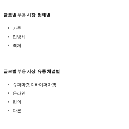
글로벌
부용
시장
, 형태별
가루
입방체
액체
글로벌
부용
시장
, 유통 채널별
슈퍼마켓
& 하이퍼마켓
온라인
편의
다른