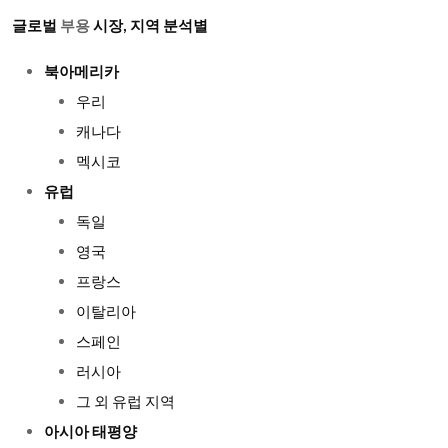
글로벌
부용
시장, 지역 분석별
북아메리카
우리
캐나다
멕시코
유럽
독일
영국
프랑스
이탈리아
스페인
러시아
그 외 유럽 지역
아시아 태평양